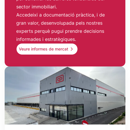
sector immobiliari.
Accedeixi a documentació pràctica, i de
gran valor, desenvolupada pels nostres
experts perquè pugui prendre decisions
informades i estratègiques.
Veure informes de mercat