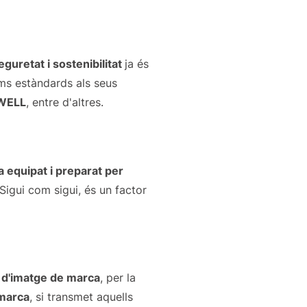
eguretat i sostenibilitat
ja és
ms estàndards als seus
WELL
, entre d'altres.
a equipat i preparat per
Sigui com sigui, és un factor
a d'imatge de marca
, per la
 marca
, si transmet aquells