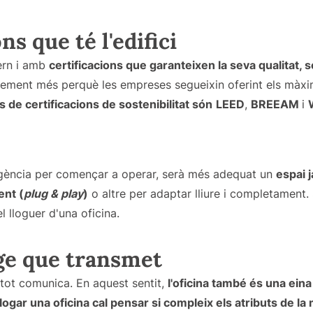
ns que té l'edifici
ern i amb
certificacions que garanteixen la seva qualitat, s
element més perquè les empreses segueixin oferint els màxi
de certificacions de sostenibilitat són
LEED
,
BREEAM
i
a
urgència per començar a operar, serà més adequat un
espai j
ent (
plug & play
)
o altre per adaptar lliure i completament. 
l lloguer d'una oficina.
atge que transmet
tot comunica. En aquest sentit,
l'oficina també és una ein
logar una oficina cal pensar si compleix els atributs de la