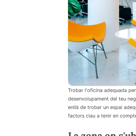
Trobar l'oficina adequada per 
desenvolupament del teu negoc
enllà de trobar un espai adeq
factors clau a tenir en compt
La zona on s'ub