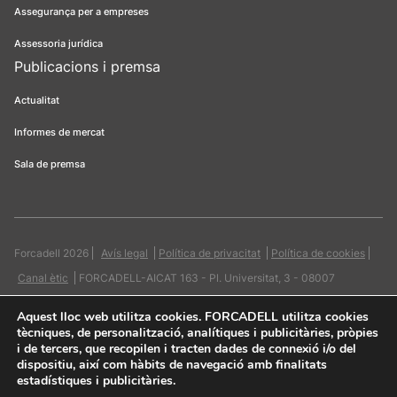
Assegurança per a empreses
Assessoria jurídica
Publicacions i premsa
Actualitat
Informes de mercat
Sala de premsa
Forcadell 2026
Avís legal
Política de privacitat
Política de cookies
Canal ètic
FORCADELL-AICAT 163 - Pl. Universitat, 3 - 08007
Barcelona / 934 965 400
Web:
Evicron
Aquest lloc web utilitza cookies
. FORCADELL utilitza cookies
tècniques, de personalització, analítiques i publicitàries, pròpies
i de tercers, que recopilen i tracten dades de connexió i/o del
dispositiu, així com hàbits de navegació amb finalitats
estadístiques i publicitàries.