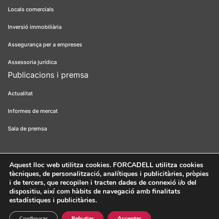
Locals comercials
Inversió immobiliària
Assegurança per a empreses
Assessoria jurídica
Publicacions i premsa
Actualitat
Informes de mercat
Sala de premsa
Aquest lloc web utilitza cookies
. FORCADELL utilitza cookies
tècniques, de personalització, analítiques i publicitàries, pròpies
Forcadell 2026
Avís legal
Política de privacitat
Política de cookies
i de tercers, que recopilen i tracten dades de connexió i/o del
dispositiu, així com hàbits de navegació amb finalitats
Canal ètic
FORCADELL-AICAT 163 - Pl. Universitat, 3 - 08007
estadístiques i publicitàries.
Barcelona / 934 965 400
Web:
Evicron
Configurar
Rebutjar
Acceptar