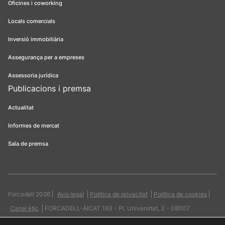
Oficines i coworking
Locals comercials
Inversió immobiliària
Assegurança per a empreses
Assessoria jurídica
Publicacions i premsa
Actualitat
Informes de mercat
Sala de premsa
Forcadell 2026
Avís legal
Política de privacitat
Política de cookies
Canal ètic
FORCADELL-AICAT 163 - Pl. Universitat, 3 - 08007
Barcelona / 934 965 400
Web:
Evicron