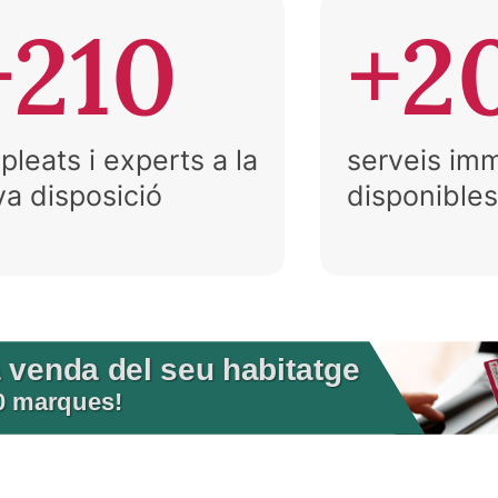
+210
+2
leats i experts a la
serveis imm
va disposició
disponibles