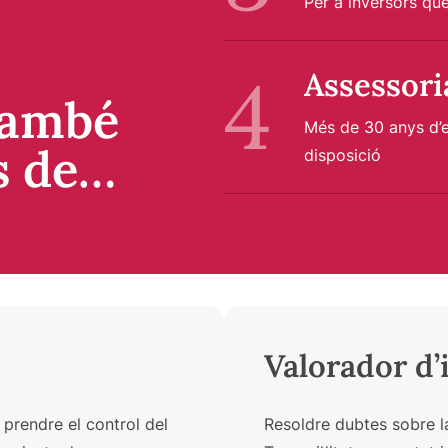
Per a inversors qu
Assessori
ambé
Més de 30 anys d’e
s de…
disposició
Valorador d
prendre el control del
Resoldre dubtes sobre l