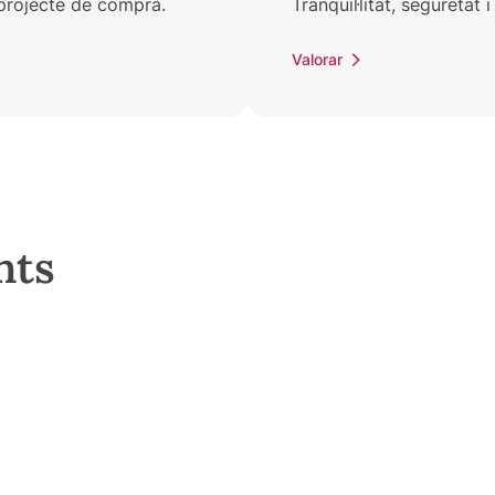
n projecte de compra.
Tranquil·litat, seguretat
Valorar
nts