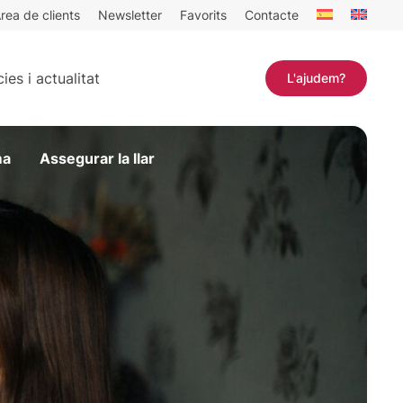
rea de clients
Newsletter
Favorits
Contacte
ies i actualitat
L'ajudem?
ma
Assegurar la llar