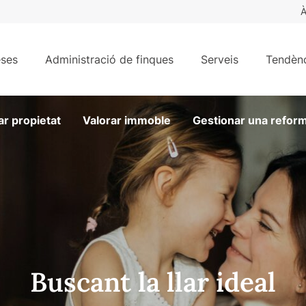
À
ses
Administració de finques
Serveis
Tendènc
ar propietat
Valorar immoble
Gestionar una refor
Buscant la llar ideal