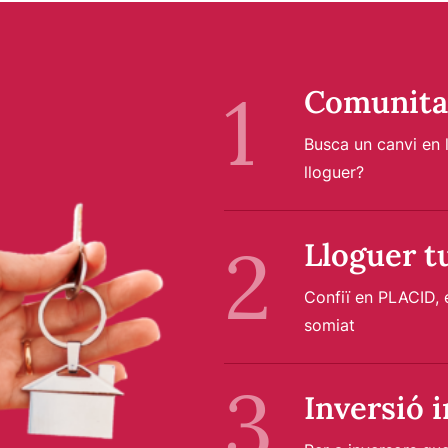
Comunitat
Busca un canvi en 
lloguer?
Lloguer tu
Confiï en PLACID, e
somiat
Inversió 