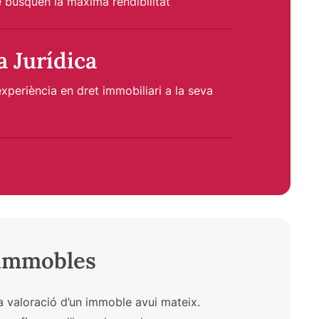
e busquen la màxima rendibilitat
a Jurídica
xperiència en dret immobiliari a la seva
’immobles
a valoració d’un immoble avui mateix.