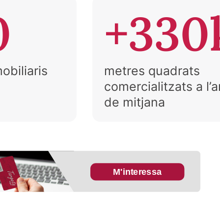
0
+330
obiliaris
metres quadrats
comercialitzats a l’
de mitjana