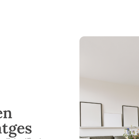
en
atges