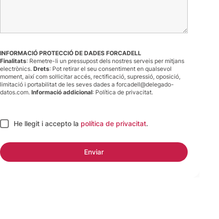
INFORMACIÓ PROTECCIÓ DE DADES FORCADELL
Finalitats
: Remetre-li un pressupost dels nostres serveis per mitjans
electrònics.
Drets
: Pot retirar el seu consentiment en qualsevol
moment, així com sol·licitar accés, rectificació, supressió, oposició,
limitació i portabilitat de les seves dades a
forcadell@delegado-
datos.com
.
Informació addicional
:
Política de privacitat
.
He llegit i accepto
la
política de privacitat
.