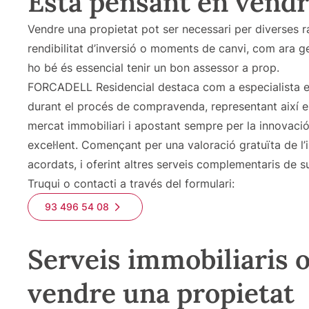
Està pensant en vendr
Vendre una propietat pot ser necessari per diverses ra
rendibilitat d’inversió o moments de canvi, com ara ge
ho bé és essencial tenir un bon assessor a prop.
FORCADELL Residencial destaca com a especialista e
durant el procés de compravenda, representant així el
mercat immobiliari i apostant sempre per la innovac
excel·lent. Començant per una valoració gratuïta de l’
acordats, i oferint altres serveis complementaris de s
Truqui o contacti a través del formulari:
93 496 54 08
Serveis immobiliaris of
vendre una propietat