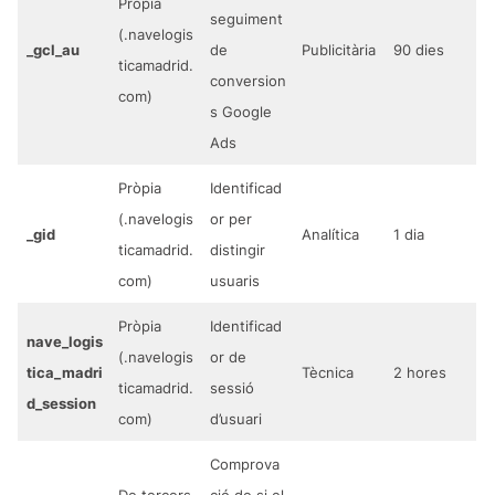
Pròpia
seguiment
(.navelogis
_gcl_au
de
Publicitària
90 dies
ticamadrid.
conversion
com)
s Google
Ads
Pròpia
Identificad
(.navelogis
or per
_gid
Analítica
1 dia
ticamadrid.
distingir
com)
usuaris
Pròpia
Identificad
nave_logis
(.navelogis
or de
tica_madri
Tècnica
2 hores
ticamadrid.
sessió
d_session
com)
d’usuari
Comprova