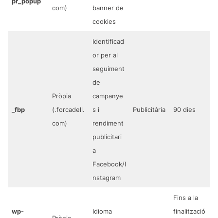
pr_popup
com)
banner de
cookies
Identificad
or per al
seguiment
de
Pròpia
campanye
_fbp
(.forcadell.
s i
Publicitària
90 dies
com)
rendiment
publicitari
a
Facebook/I
nstagram
Fins a la
wp-
Idioma
finalització