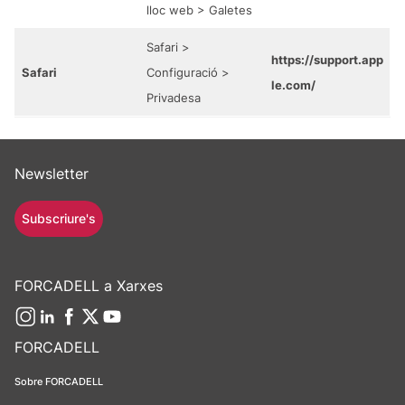
lloc web > Galetes
Safari >
https://support.app
Safari
Configuració >
le.com/
Privadesa
Newsletter
Subscriure's
FORCADELL a Xarxes
FORCADELL
Sobre FORCADELL