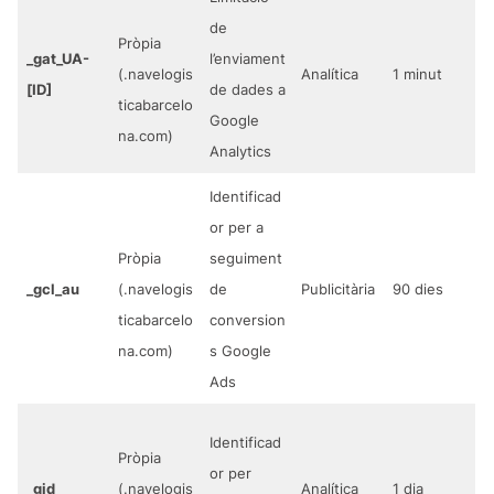
de
Pròpia
_gat_UA-
l’enviament
(.navelogis
Analítica
1 minut
[ID]
de dades a
ticabarcelo
Google
na.com)
Analytics
Identificad
or per a
Pròpia
seguiment
_gcl_au
(.navelogis
de
Publicitària
90 dies
ticabarcelo
conversion
na.com)
s Google
Ads
Identificad
Pròpia
or per
_gid
(.navelogis
Analítica
1 dia