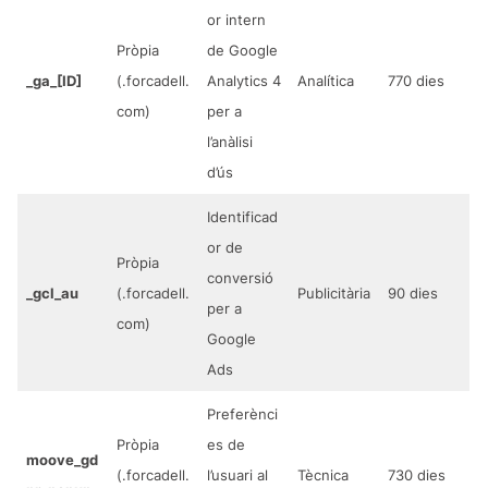
or intern
Pròpia
de Google
_ga_[ID]
(.forcadell.
Analytics 4
Analítica
770 dies
com)
per a
l’anàlisi
d’ús
Identificad
or de
Pròpia
conversió
_gcl_au
(.forcadell.
Publicitària
90 dies
per a
com)
Google
Ads
Preferènci
Pròpia
es de
moove_gd
(.forcadell.
l’usuari al
Tècnica
730 dies