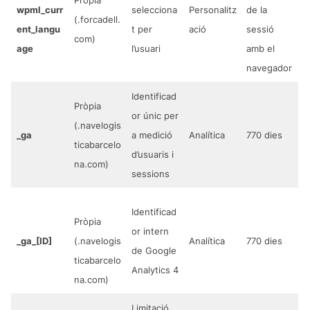
Pròpia
wpml_curr
selecciona
Personalitz
de la
(.forcadell.
ent_langu
t per
ació
sessió
com)
age
l’usuari
amb el
navegador
Identificad
Pròpia
or únic per
(.navelogis
_ga
a medició
Analítica
770 dies
ticabarcelo
d’usuaris i
na.com)
sessions
Identificad
Pròpia
or intern
_ga_[ID]
(.navelogis
Analítica
770 dies
de Google
ticabarcelo
Analytics 4
na.com)
Limitació