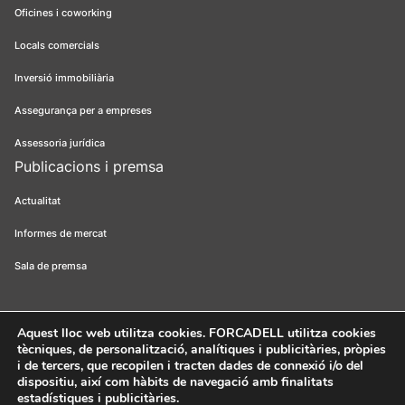
Oficines i coworking
Locals comercials
Inversió immobiliària
Assegurança per a empreses
Assessoria jurídica
Publicacions i premsa
Actualitat
Informes de mercat
Sala de premsa
Aquest lloc web utilitza cookies
. FORCADELL utilitza cookies
tècniques, de personalització, analítiques i publicitàries, pròpies
Forcadell 2026
Avís legal
Política de privacitat
Política de cookies
i de tercers, que recopilen i tracten dades de connexió i/o del
dispositiu, així com hàbits de navegació amb finalitats
Canal ètic
FORCADELL-AICAT 163 - Pl. Universitat, 3 - 08007
estadístiques i publicitàries.