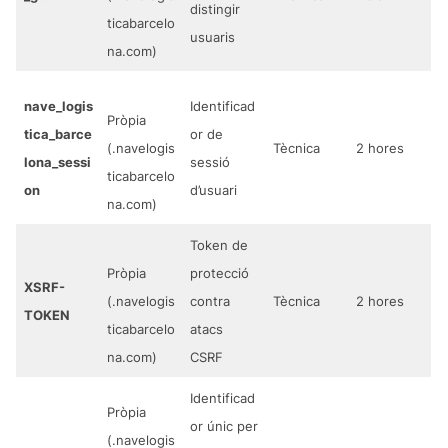
distingir
ticabarcelo
usuaris
na.com)
nave_logis
Identificad
Pròpia
tica_barce
or de
(.navelogis
Tècnica
2 hores
lona_sessi
sessió
ticabarcelo
on
d’usuari
na.com)
Token de
Pròpia
protecció
XSRF-
(.navelogis
contra
Tècnica
2 hores
TOKEN
ticabarcelo
atacs
na.com)
CSRF
Identificad
Pròpia
or únic per
(.navelogis