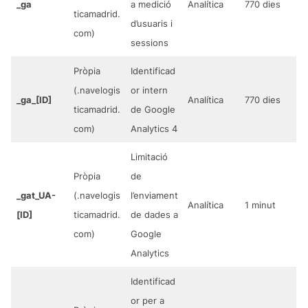
_ga
a medició
Analítica
770 dies
ticamadrid.
d’usuaris i
com)
sessions
Pròpia
Identificad
(.navelogis
or intern
_ga_[ID]
Analítica
770 dies
ticamadrid.
de Google
com)
Analytics 4
Limitació
Pròpia
de
_gat_UA-
(.navelogis
l’enviament
Analítica
1 minut
[ID]
ticamadrid.
de dades a
com)
Google
Analytics
Identificad
or per a