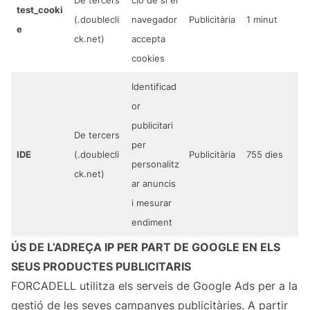
De tercers
ció de si el
test_cooki
(.doublecli
navegador
Publicitària
1 minut
e
ck.net)
accepta
cookies
Identificad
or
publicitari
De tercers
per
IDE
(.doublecli
Publicitària
755 dies
personalitz
ck.net)
ar anuncis
i mesurar
endiment
ÚS DE L’ADREÇA IP PER PART DE GOOGLE EN ELS
SEUS PRODUCTES PUBLICITARIS
FORCADELL utilitza els serveis de Google Ads per a la
gestió de les seves campanyes publicitàries. A partir