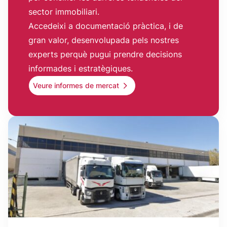
sector immobiliari.
Accedeixi a documentació pràctica, i de
gran valor, desenvolupada pels nostres
experts perquè pugui prendre decisions
informades i estratègiques.
Veure informes de mercat