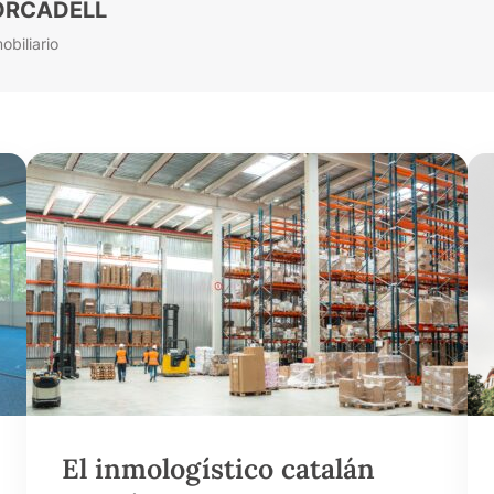
 FORCADELL
biliario
El inmologístico catalán