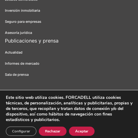
Inversión inmobiliaria
Seguro para empresas
Asesoría jurídica
Publicaciones y prensa
Actualidad
Informes de mercado
Sala de prensa
Este sitio web utiliza cookies
. FORCADELL utiliza cookies
técnicas, de personalización, analíticas y publicitarias, propias y
Forcadell 2026
Aviso legal
Política de privacidad
Política de cookies
de terceros, que recopilan y tratan datos de conexión y/o del
dispositivo, así como hábitos de navegación con fines
Canal ético
FORCADELL-AICAT 163 - Pl. Universitat, 3 - 08007
estadísticos y publicitarios.
Barcelona / 934 965 400
Web:
Evicron
Configurar
Rechazar
Aceptar