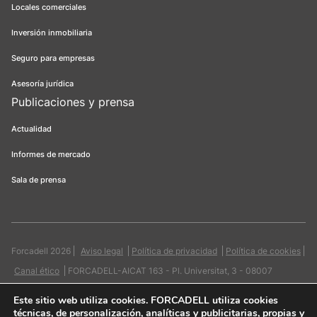
Locales comerciales
Inversión inmobiliaria
Seguro para empresas
Asesoría jurídica
Publicaciones y prensa
Actualidad
Informes de mercado
Sala de prensa
Forcadell 2026
Aviso legal
Política de privacidad
Política de cookies
Canal ético
FORCADELL-AICAT 163 - Pl. Universitat, 3 - 08007
Barcelona / 934 965 400
Web:
Evicron
Este sitio web utiliza cookies
. FORCADELL utiliza cookies
técnicas, de personalización, analíticas y publicitarias, propias y