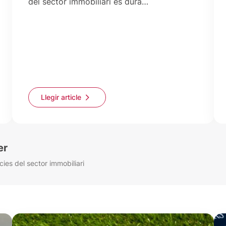
del sector immobiliari es durà…
Llegir article
er
cies del sector immobiliari