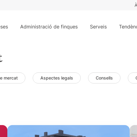
À
ses
Administració de finques
Serveis
Tendènc
t
de mercat
Aspectes legals
Consells