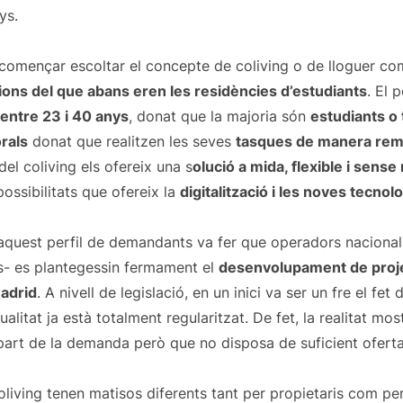
nys.
 començar escoltar el concepte de coliving o de lloguer co
ons del que abans eren les residències d’estudiants
. El 
entre 23 i 40 anys
, donat que la majoria són
estudiants o 
rals
donat que realitzen les seves
tasques de manera rem
el coliving els ofereix una s
olució a mida, flexible i sense
ossibilitats que ofereix la
digitalització i les noves tecnol
d’aquest perfil de demandants va fer que operadors nacional
es- es plantegessin fermament el
desenvolupament de projec
Madrid
. A nivell de legislació, en un inici va ser un fre el fet 
ualitat ja està totalment regularitzat. De fet, la realitat mos
part de la demanda però que no disposa de suficient ofert
 coliving tenen matisos diferents tant per propietaris com per