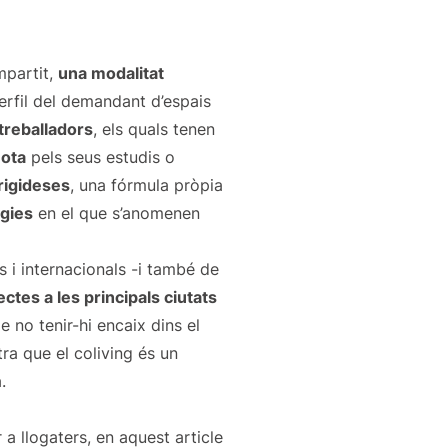
mpartit,
una modalitat
perfil del demandant d’espais
treballadors
, els quals tenen
ota
pels seus estudis o
 rigideses
, una fórmula pròpia
ogies
en el que s’anomenen
s i internacionals -i també de
tes a les principals ciutats
de no tenir-hi encaix dins el
tra que el coliving és un
a.
 a llogaters, en aquest article