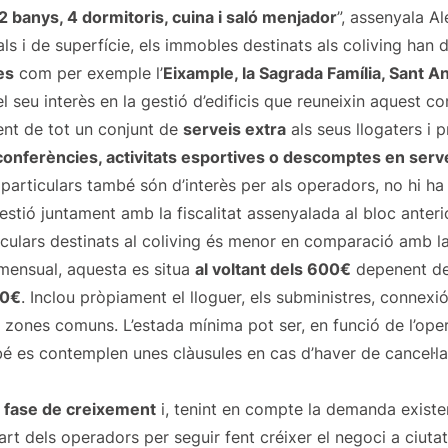
 2 banys, 4 dormitoris, cuina i saló menjador
”, assenyala A
als i de superfície, els immobles destinats als coliving han 
es
com per exemple l’
Eixample, la Sagrada Família, Sant An
 seu interès en la gestió d’edificis que reuneixin aquest co
ment de tot un conjunt de
serveis extra
als seus llogaters i 
 conferències, activitats esportives o descomptes en serv
 particulars també són d’interès per als operadors, no hi ha
estió juntament amb la fiscalitat assenyalada al bloc ante
iculars destinats al coliving és menor en comparació amb la
 mensual, aquesta es situa
al voltant dels 600€
depenent de 
00€
. Inclou pròpiament el lloguer, els subministres, connexió
s zones comuns. L’estada mínima pot ser, en funció de l’ope
é es contemplen unes clàusules en cas d’haver de cancel·la
n fase de creixement
i, tenint en compte la demanda existen
 part dels operadors per seguir fent créixer el negoci a ciu