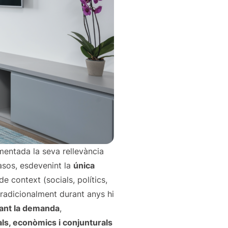
ementada la seva rellevància
asos, esdevenint la
única
e context (socials, polítics,
tradicionalment durant anys hi
tant la demanda
,
ls, econòmics i conjunturals