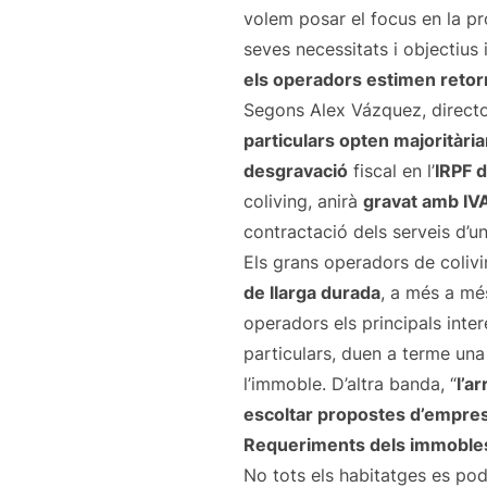
volem posar el focus en la pro
seves necessitats i objectius 
els operadors estimen retorn
Segons Alex Vázquez, directo
particulars opten majoritària
desgravació
fiscal en l’
IRPF 
coliving, anirà
gravat amb IV
contractació dels serveis d’un
Els grans operadors de colivi
de llarga durada
, a més a mé
operadors els principals inte
particulars, duen a terme una
l’immoble. D’altra banda, “
l’a
escoltar propostes d’empres
Requeriments dels immoble
No tots els habitatges es pod