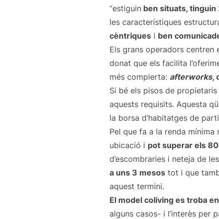
“estiguin
ben situats, tinguin
les característiques estructur
cèntriques
i
ben comunicad
Els grans operadors centren el
donat que els facilita l’oferi
més complerta:
afterworks
,
Si bé els pisos de propietaris
aquests requisits. Aquesta qü
la borsa d’habitatges de part
Pel que fa a la renda mínima
ubicació i
pot superar els 8
d’escombraries i neteja de le
a uns 3 mesos
tot i que tamb
aquest termini.
El model coliving es troba e
alguns casos- i l’interès per