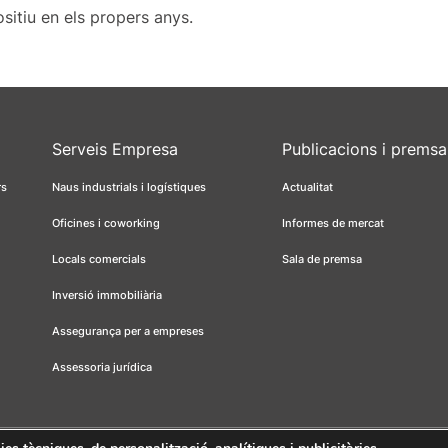
ositiu en els propers anys.
Serveis Empresa
Publicacions i premsa
rs
Naus industrials i logístiques
Actualitat
Oficines i coworking
Informes de mercat
Locals comercials
Sala de premsa
Inversió immobiliària
Assegurança per a empreses
Assessoria jurídica