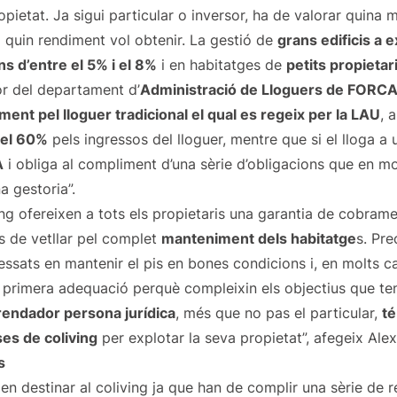
pietat. Ja sigui particular o inversor, ha de valorar quina 
i quin rendiment vol obtenir. La gestió de
grans edificis a 
s d’entre el 5% i el 8%
i en habitatges de
petits propietar
r del departament d’
Administració de Lloguers de FORC
ment pel lloguer tradicional el qual es regeix per la LAU
, 
del 60%
pels ingressos del lloguer, mentre que si el lloga a
A
i obliga al compliment d’una sèrie d’obligacions que en mo
a gestoria”.
ng ofereixen a tots els propietaris una garantia de cobrame
s de vetllar pel complet
manteniment dels habitatge
s. Pr
ressats en mantenir el pis en bones condicions i, en molts 
 primera adequació perquè compleixin els objectius que ten
rrendador persona jurídica
, més que no pas el particular,
té
es de coliving
per explotar la seva propietat”, afegeix Ale
s
en destinar al coliving ja que han de complir una sèrie de r