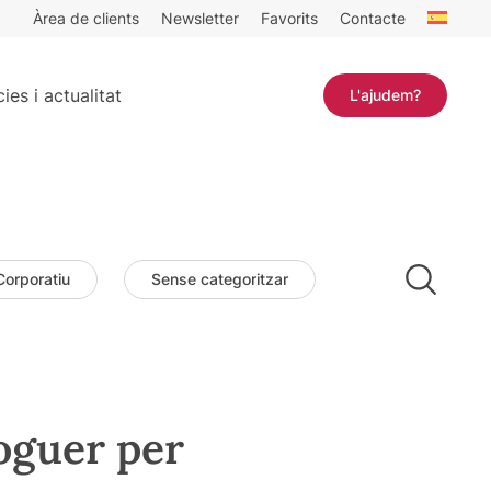
Àrea de clients
Newsletter
Favorits
Contacte
ies i actualitat
L'ajudem?
Corporatiu
Sense categoritzar
loguer per