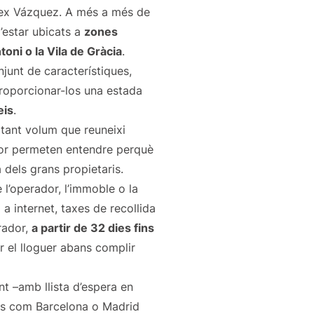
lex Vázquez. A més a més de
d’estar ubicats a
zones
toni o la Vila de Gràcia
.
njunt de característiques,
proporcionar-los una estada
eis
.
 tant volum que reuneixi
rior permeten entendre perquè
 dels grans propietaris.
l’operador, l’immoble o la
 a internet, taxes de recollida
rador,
a partir de 32 dies fins
r el lloguer abans complir
t –amb llista d’espera en
tats com Barcelona o Madrid