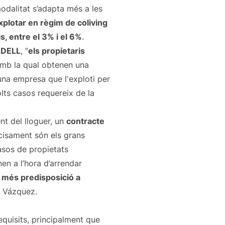
modalitat s’adapta més a les
explotar en règim de coliving
is, entre el 3% i el 6%
.
ADELL
, “
els propietaris
amb la qual obtenen una
 una empresa que l'exploti per
lts casos requereix de la
nt del lloguer, un
contracte
ecisament són els grans
casos de propietats
en a l’hora d’arrendar
 més predisposició a
x Vázquez.
equisits, principalment que