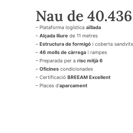
Nau de 40.436
– Plataforma logística
aïllada
–
Alçada lliure
de 11 metres
–
Estructura de formigó
i coberta sandvit
–
46 molls de càrrega
i rampes
– Preparada per a
risc mitjà 6
–
Oficines
condicionades
– Certificació
BREEAM Excellent
– Places d’
aparcament