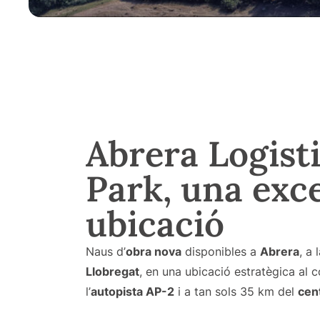
Abrera Logist
Park, una exce
ubicació
Naus d’
obra nova
disponibles a
Abrera
, a
Llobregat
, en una ubicació estratègica al 
l’
autopista AP-2
i a tan sols 35 km del
cen