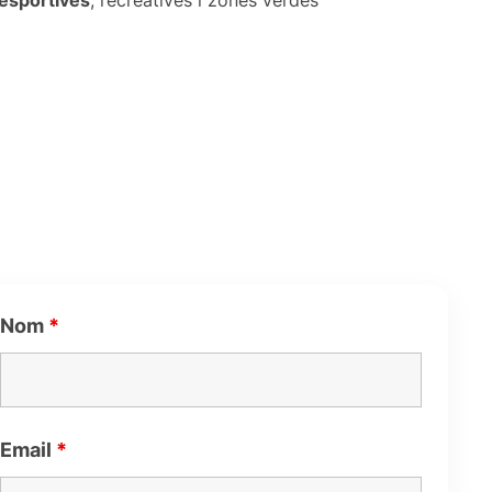
esportives
, recreatives i zones verdes
Nom
*
Email
*