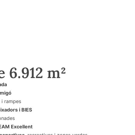
e 6.912 m²
lada
rmigó
i rampes
ixadors i BIES
onades
AM Excellent