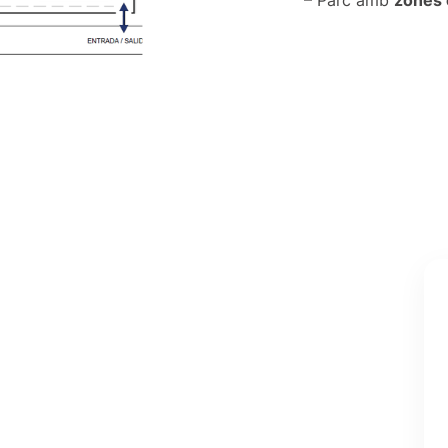
– Parc amb
zones 