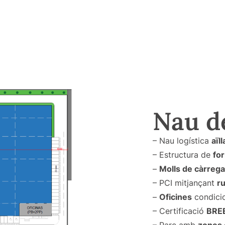
Nau d
– Nau logística
aïl
– Estructura de
fo
–
Molls de càrrega
– PCI mitjançant
ru
–
Oficines
condici
– Certificació
BREE