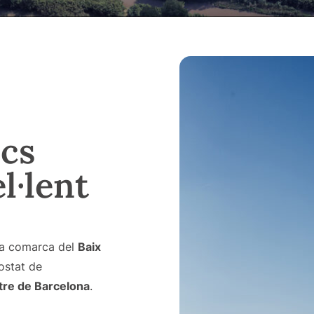
ics
l·lent
 la comarca del
Baix
costat de
tre de Barcelona
.