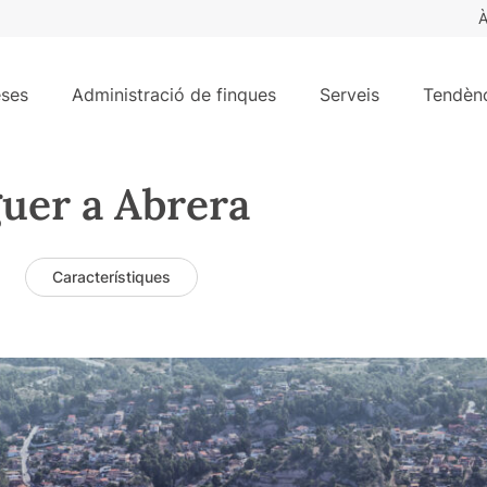
À
ses
Administració de finques
Serveis
Tendènc
guer a Abrera
Característiques