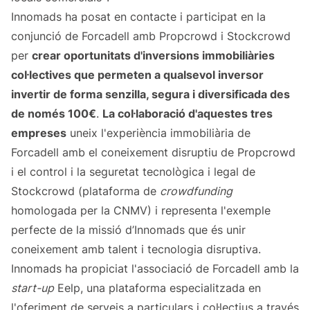
Innomads ha posat en contacte i participat en la
conjunció de Forcadell amb Propcrowd i Stockcrowd
per
crear oportunitats d'inversions immobiliàries
col·lectives que permeten a qualsevol inversor
invertir de forma senzilla, segura i diversificada des
de només 100€
.
La col·laboració d'aquestes tres
empreses
uneix l'experiència immobiliària de
Forcadell amb el coneixement disruptiu de Propcrowd
i el control i la seguretat tecnològica i legal de
Stockcrowd (plataforma de
crowdfunding
homologada per la CNMV) i representa l'exemple
perfecte de la missió d’Innomads que és unir
coneixement amb talent i tecnologia disruptiva.
Innomads ha propiciat l'associació de Forcadell amb la
start-up
Eelp, una plataforma especialitzada en
l'oferiment de serveis a particulars i col·lectius a través