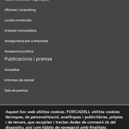
Oficines i coworking
Locals comercials
Inversió immobiliària
Assegurança per a empreses
Assessoria jurídica
Publicacions i premsa
Actualitat
Informes de mercat
Sala de premsa
Aquest lloc web utilitza cookies
. FORCADELL utilitza cookies
tècniques, de personalització, analítiques i publicitàries, pròpies
Forcadell 2026
Avís legal
Política de privacitat
Política de cookies
i de tercers, que recopilen i tracten dades de connexió i/o del
dispositiu, així com hàbits de navegació amb finalitats
Canal ètic
FORCADELL-AICAT 163 - Pl. Universitat, 3 - 08007