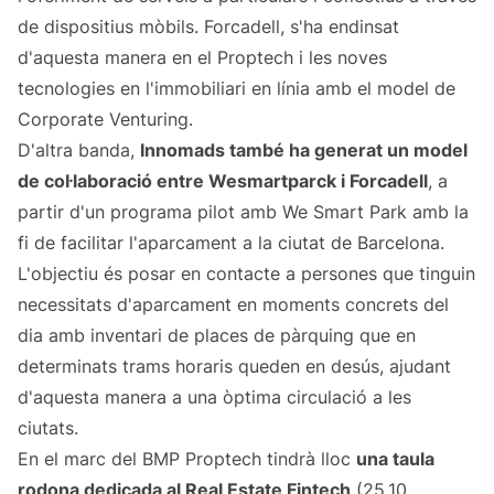
de dispositius mòbils. Forcadell, s'ha endinsat
d'aquesta manera en el Proptech i les noves
tecnologies en l'immobiliari en línia amb el model de
Corporate Venturing.
D'altra banda,
Innomads també ha generat un model
de col·laboració entre Wesmartparck i Forcadell
, a
partir d'un programa pilot amb We Smart Park amb la
fi de facilitar l'aparcament a la ciutat de Barcelona.
L'objectiu és posar en contacte a persones que tinguin
necessitats d'aparcament en moments concrets del
dia amb inventari de places de pàrquing que en
determinats trams horaris queden en desús, ajudant
d'aquesta manera a una òptima circulació a les
ciutats.
En el marc del BMP Proptech tindrà lloc
una taula
rodona dedicada al Real Estate Fintech
(25.10