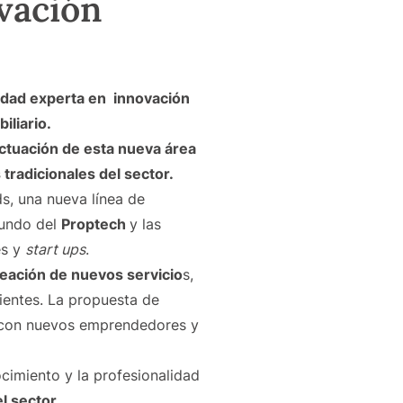
ovación
iedad experta en innovación
iliario.
actuación de esta nueva área
tradicionales del sector.
s, una nueva línea de
mundo del
Proptech
y las
es y
start ups
.
reación de nuevos servicio
s,
ientes. La propuesta de
r con nuevos emprendedores y
cimiento y la profesionalidad
el sector
.