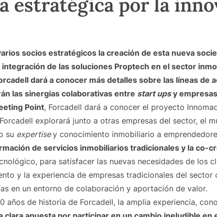
a estratégica por la inn
varios socios estratégicos la creación de esta nueva soc
 integración de las soluciones Proptech en el sector inmob
rcadell dará a conocer más detalles sobre las líneas de 
rán las sinergias colaborativas entre
start ups
y empresas 
eting Point
, Forcadell dará a conocer el proyecto Innomad
 Forcadell explorará junto a otras empresas del sector, el 
do su
expertise
y conocimiento inmobiliario a emprendedor
mación de servicios inmobiliarios tradicionales y la co-c
nológico, para satisfacer las nuevas necesidades de los cl
ento y la experiencia de empresas tradicionales del secto
as en un entorno de colaboración y aportación de valor.
años de historia de Forcadell, la amplia experiencia, cono
a clara apuesta por participar en un cambio ineludible en 