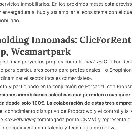
ervicios inmobiliarios. En los próximos meses está previst
envergadura al hub y así ampliar el ecosistema con el que
obiliario.
holding Innomads: ClicForRent
lp, Wesmartpark
gestionan proyectos propios como la
start-up
Clic For Ren
nto para particulares como para profesionales- o Shopinion
 dinamizar el sector locales comerciales-.
cto y participado en la conjunción de Forcadell con Prop
siones inmobiliarias colectivas que permiten a cualquier 
cada desde solo 100€
.
La colaboración de estas tres empre
 el conocimiento disruptivo de Propcrowd y el control y la 
de
crowdfunding
homologada por la CNMV) y representa el 
ir conocimiento con talento y tecnología disruptiva.