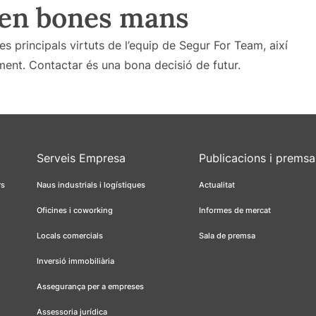
 en bones mans
les principals virtuts de l’equip de Segur For Team, així
ent. Contactar és una bona decisió de futur.
Serveis Empresa
Publicacions i premsa
rs
Naus industrials i logístiques
Actualitat
Oficines i coworking
Informes de mercat
Locals comercials
Sala de premsa
Inversió immobiliària
Assegurança per a empreses
Assessoria jurídica