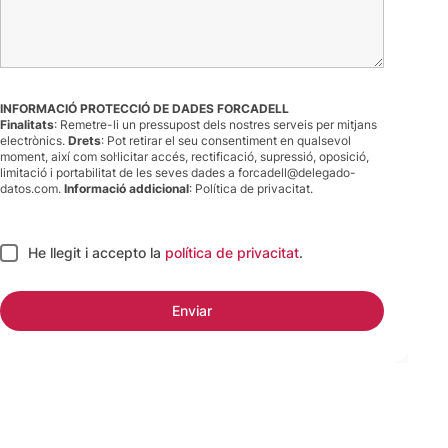
INFORMACIÓ PROTECCIÓ DE DADES FORCADELL
Finalitats
: Remetre-li un pressupost dels nostres serveis per mitjans
electrònics.
Drets
: Pot retirar el seu consentiment en qualsevol
moment, així com sol·licitar accés, rectificació, supressió, oposició,
limitació i portabilitat de les seves dades a
forcadell@delegado-
datos.com
.
Informació addicional
:
Política de privacitat
.
He llegit i accepto
la
política de privacitat
.