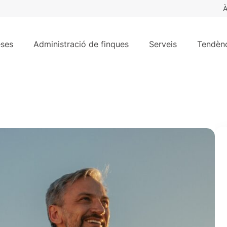
À
ses
Administració de finques
Serveis
Tendènc