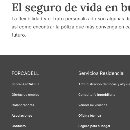
El seguro de vida en 
La flexibilidad y el trato personalizado son algunas d
así como encontrar la póliza que más convenga en c
futuro.
FORCADELL
Servicios Residencial
Sobre FORCADELL
Administración de fincas y alquil
Ofertas de empleo
Consultoría inmobiliaria
Colaboradores
Vender mi vivienda
Asociaciones
Oficina técnica
Contacto
Seguro para el hogar