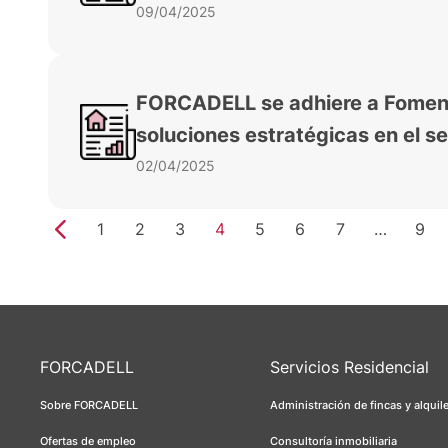
09/04/2025
FORCADELL se adhiere a Foment
soluciones estratégicas en el se
02/04/2025
1
2
3
4
5
6
7
…
9
FORCADELL
Servicios Residencial
Sobre FORCADELL
Administración de fincas y alquil
Ofertas de empleo
Consultoría inmobiliaria