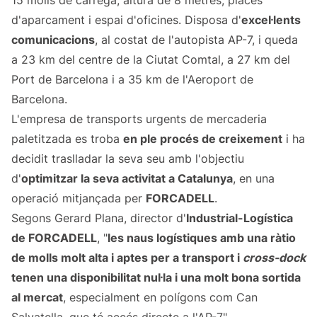
15 molls de càrrega, altura de 8 metres, places
d'aparcament i espai d'oficines. Disposa d'
excel·lents
comunicacions
, al costat de l'autopista AP-7, i queda
a 23 km del centre de la Ciutat Comtal, a 27 km del
Port de Barcelona i a 35 km de l'Aeroport de
Barcelona.
L'empresa de transports urgents de mercaderia
paletitzada es troba
en ple procés de creixement
i ha
decidit traslladar la seva seu amb l'objectiu
d'
optimitzar la seva activitat a Catalunya
, en una
operació mitjançada per
FORCADELL
.
Segons Gerard Plana, director d'
Industrial-Logística
de FORCADELL
, "
les naus logístiques amb una ràtio
de molls molt alta i aptes per a transport i
cross-dock
tenen una disponibilitat nul·la i una molt bona sortida
al mercat
, especialment en polígons com Can