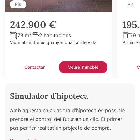
Pis
Pis
242.900 €
195
78 m²
2 habitacions
79 
Viure al centre és guanyar qualitat de vida.
Pis en v
Contactar
Veure immoble
C
Simulador d’hipoteca
Amb aquesta calculadora d’hipoteca és possible
prendre el control del futur en un clic. El primer
pas per fer realitat un projecte de compra.