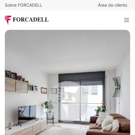
Sobre FORCADELL
Àrea de clients
435.000
€
Pis en venda amb contracte de lloguer vigent fins al 2030
91 m²
· 3 habitacions