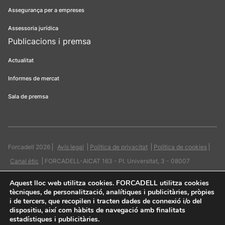
Assegurança per a empreses
Assessoria jurídica
Publicacions i premsa
Actualitat
Informes de mercat
Sala de premsa
Forcadell 2026
Avís legal
Política de privacitat
Política de cookies
Canal ètic
FORCADELL-AICAT 163 - Pl. Universitat, 3 - 08007
Barcelona / 934 965 400
Web:
Evicron
Aquest lloc web utilitza cookies
. FORCADELL utilitza cookies
tècniques, de personalització, analítiques i publicitàries, pròpies
i de tercers, que recopilen i tracten dades de connexió i/o del
dispositiu, així com hàbits de navegació amb finalitats
estadístiques i publicitàries.