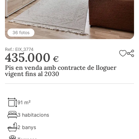
36 fotos
Ref.: EIX_3774
435.000
€
Pis en venda amb contracte de lloguer
vigent fins al 2030
91 m²
3 habitacions
2 banys