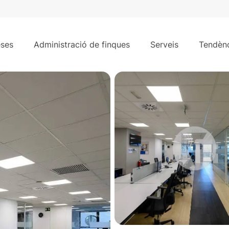
1.539 m²
ses
Administració de finques
Serveis
Tendènc