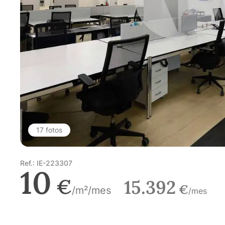
17 fotos
Ref.: IE-223307
10
€
15.392
€
/m²/mes
/mes