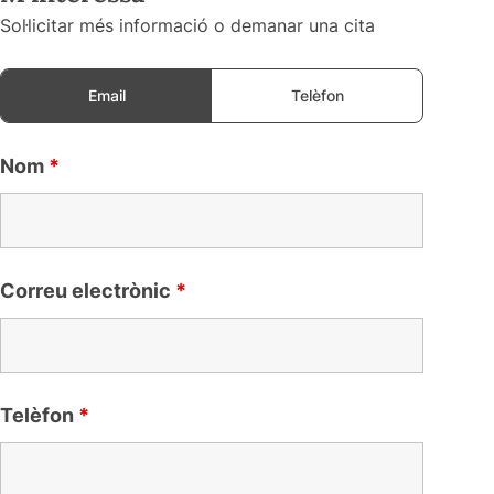
Sol·licitar més informació o demanar una cita
Email
Telèfon
Nom
*
Correu electrònic
*
Telèfon
*