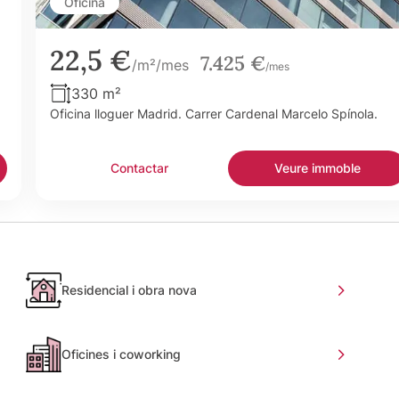
Oficina
22,5 €
7.425 €
/m²/mes
/mes
330 m²
Oficina lloguer Madrid. Carrer Cardenal Marcelo Spínola.
Contactar
Veure immoble
Residencial i obra nova
Oficines i coworking