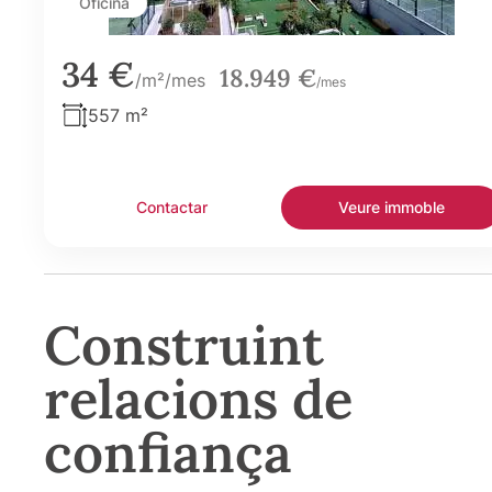
Oficina
34 €
18.949 €
/m²/mes
/mes
557 m²
Contactar
Veure immoble
Construint
relacions de
confiança