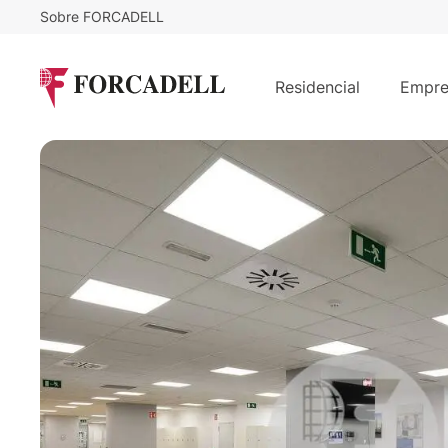
Sobre FORCADELL
10
€
15.392
/m²/mes
€
/mes
Residencial
Empre