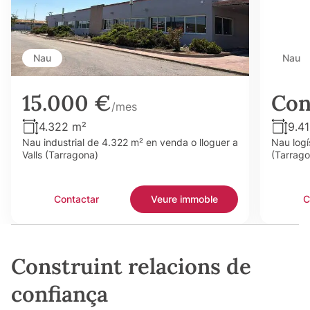
Nau
Nau
15.000 €
Con
/mes
4.322 m²
9.4
Nau industrial de 4.322 m² en venda o lloguer a
Nau logí
Valls (Tarragona)
(Tarrago
Contactar
Veure immoble
C
Construint relacions de
confiança