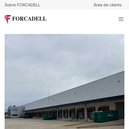
Sobre FORCADELL
Àrea de clients
4,2
€
/m²/mes
71.532
€
/mes
Nau logística de lloguer de 17.032 m² - Vila-Rodona,
Tarragona.
17.031 m²