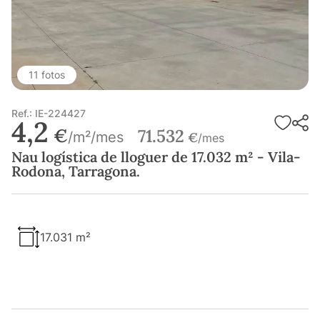
11 fotos
Ref.: IE-224427
4,2
€
71.532
/m²/mes
€
/mes
Nau logística de lloguer de 17.032 m² - Vila-
Rodona, Tarragona.
17.031 m²