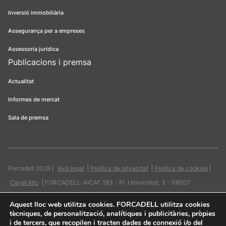
Inversió immobiliària
Assegurança per a empreses
Assessoria jurídica
Publicacions i premsa
Actualitat
Informes de mercat
Sala de premsa
Forcadell 2026
Avís legal
Política de privacitat
Política de cookies
Canal ètic
FORCADELL-AICAT 163 - Pl. Universitat, 3 - 08007
Barcelona / 934 965 400
Web:
Evicron
Aquest lloc web utilitza cookies
. FORCADELL utilitza cookies
tècniques, de personalització, analítiques i publicitàries, pròpies
i de tercers, que recopilen i tracten dades de connexió i/o del