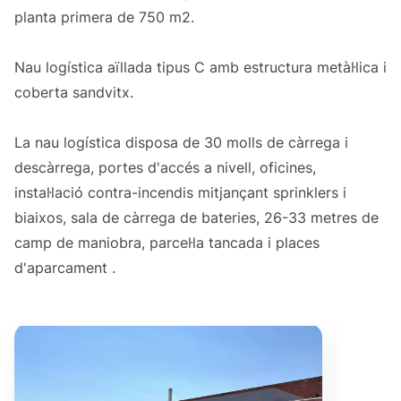
planta primera de 750 m2.
Nau logística aïllada tipus C amb estructura metàl·lica i
coberta sandvitx.
La nau logística disposa de 30 molls de càrrega i
descàrrega, portes d'accés a nivell, oficines,
instal·lació contra-incendis mitjançant sprinklers i
biaixos, sala de càrrega de bateries, 26-33 metres de
camp de maniobra, parcel·la tancada i places
d'aparcament .