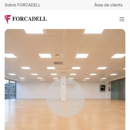
Sobre FORCADELL
Àrea de clients
2.200
€
/m²
640.000
€
AV. CORTS CATALANES - SANT CUGAT
291 m²