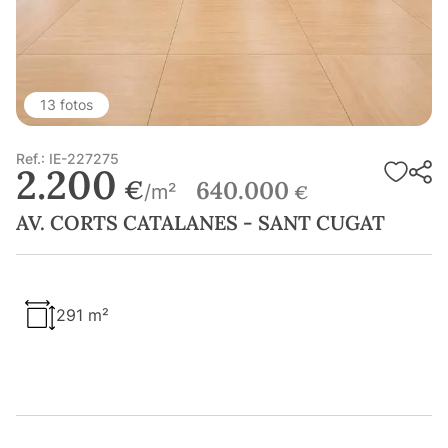
13 fotos
Ref.: IE-227275
2.200
€
640.000
/m²
€
AV. CORTS CATALANES - SANT CUGAT
291 m²