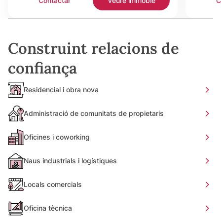
Contactar
Veure immoble
C
Construint relacions de
confiança
Residencial i obra nova
Administració de comunitats de propietaris
Oficines i coworking
Naus industrials i logístiques
Locals comercials
Oficina tècnica