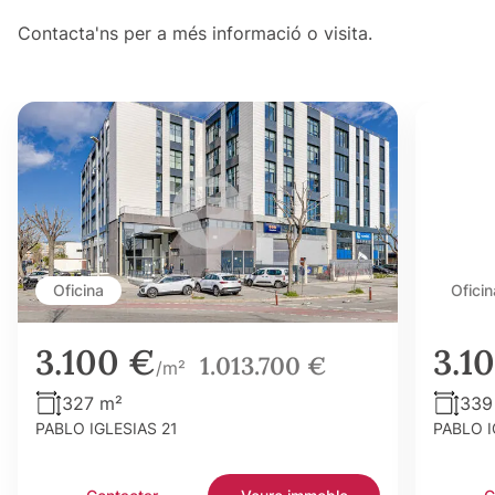
Contacta'ns per a més informació o visita.
Oficina
Oficin
3.100 €
3.1
1.013.700 €
/m²
327 m²
339
PABLO IGLESIAS 21
PABLO I