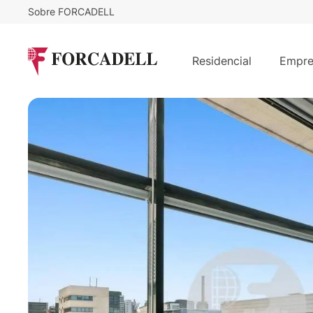
Sobre FORCADELL
18
€
6.521
/m²/mes
€
/mes
ATRIUM 22@ - EDIFICIO D
Residencial
Empre