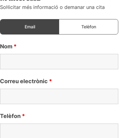
Sol·licitar més informació o demanar una cita
Email
Telèfon
Nom
*
Correu electrònic
*
Telèfon
*