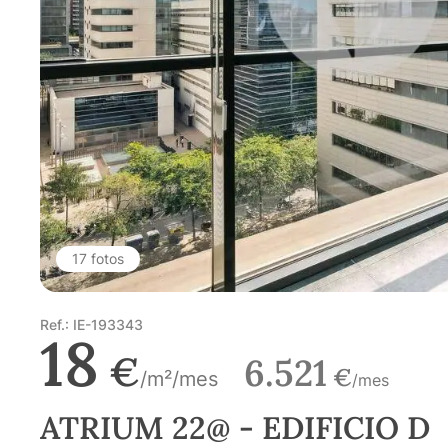
17 fotos
Ref.: IE-193343
18
€
6.521
€
/m²/mes
/mes
ATRIUM 22@ - EDIFICIO D