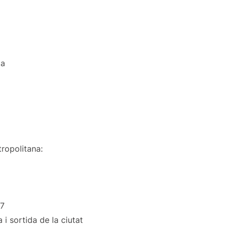
ta
tropolitana:
N7
 i sortida de la ciutat