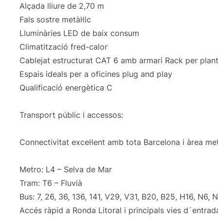
Alçada lliure de 2,70 m
Fals sostre metàl·lic
Lluminàries LED de baix consum
Climatització fred-calor
Cablejat estructurat CAT 6 amb armari Rack per plan
Espais ideals per a oficines plug and play
Qualificació energètica C
Transport públic i accessos:
Connectivitat excel·lent amb tota Barcelona i àrea me
Metro: L4 – Selva de Mar
Tram: T6 – Fluvià
Bus: 7, 26, 36, 136, 141, V29, V31, B20, B25, H16, N6, 
Accés ràpid a Ronda Litoral i principals vies d´entrada