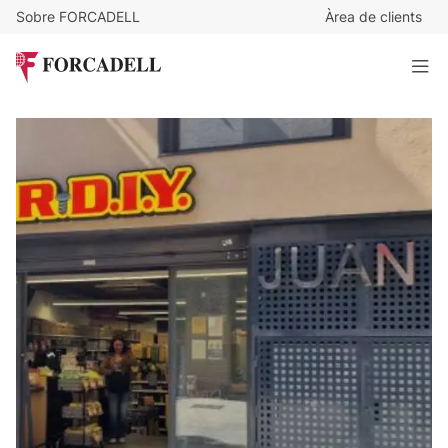
Sobre FORCADELL
Àrea de clients
8.500
€
/mes
Ampli local comercial al centre de Leganés – 550m² en
planta baixa
550 m²