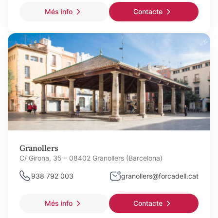
Més info
Contacte
Granollers
C/ Girona, 35 – 08402 Granollers (Barcelona)
938 792 003
granollers@forcadell.cat
Més info
Contacte