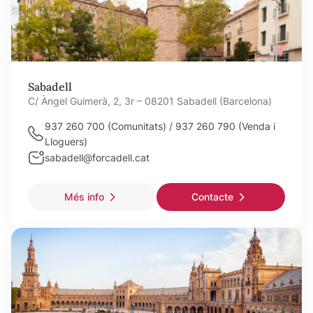
Sabadell
C/ Àngel Guimerà, 2, 3r – 08201 Sabadell (Barcelona)
937 260 700 (Comunitats) / 937 260 790 (Venda i
Lloguers)
sabadell@forcadell.cat
Més info
Contacte