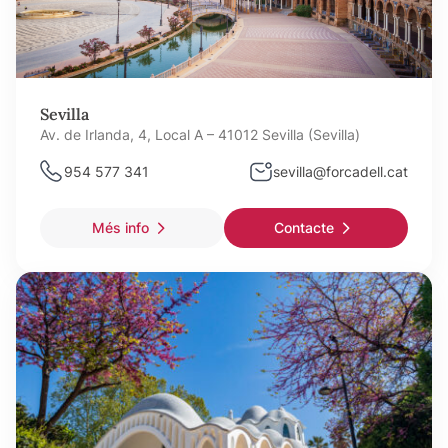
Sevilla
Av. de Irlanda, 4, Local A – 41012 Sevilla (Sevilla)
954 577 341
sevilla@forcadell.cat
Més info
Contacte