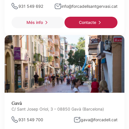
931 549 692
info@forcadellsantgervasi.cat
Més info
Contacte
Gavà
C/ Sant Josep Oriol, 3 – 08850 Gavà (Barcelona)
931 549 700
gava@forcadell.cat