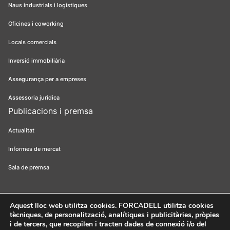
Naus industrials i logístiques
Oficines i coworking
Locals comercials
Inversió immobiliària
Assegurança per a empreses
Assessoria jurídica
Publicacions i premsa
Actualitat
Informes de mercat
Sala de premsa
Aquest lloc web utilitza cookies
. FORCADELL utilitza cookies
tècniques, de personalització, analítiques i publicitàries, pròpies
Forcadell 2026
Avís legal
Política de privacitat
Política de cookies
i de tercers, que recopilen i tracten dades de connexió i/o del