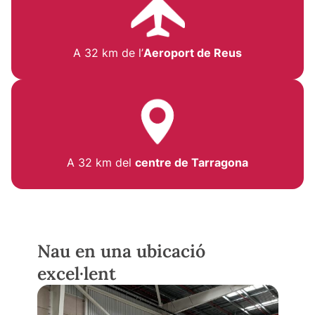
A 32 km de l’
Aeroport de Reus
A 32 km del
centre de Tarragona
Nau en una ubicació
excel·lent