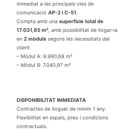
immediat a les principals vies de
comunicació
AP-2 i C-51
.
Compta amb una
superfície total de
17.031,65 m²
, amb possibilitat de llogar-la
en
2 mòduls
segons les necessitats del
client:
– Mòdul A: 9.990,68 m²
– Mòdul B: 7.040,97 m²
DISPONIBILITAT IMMEDIATA
Contractes de lloguer de mínim 1 any.
Flexibilitat en espais, preu i condicions
contractuals.