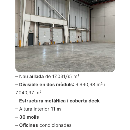
– Nau
aïllada
de 17.031,65 m²
–
Divisible en dos mòduls
: 9.990,68 m² i
7.040,97 m²
–
Estructura metàl·lica
i
coberta deck
– Altura interior
11 m
–
30 molls
–
Oficines
condicionades