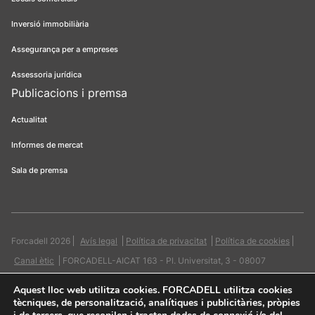
Inversió immobiliària
Assegurança per a empreses
Assessoria jurídica
Publicacions i premsa
Actualitat
Informes de mercat
Sala de premsa
Forcadell 2026
Avís legal
Política de privacitat
Política de cookies
Canal ètic
FORCADELL-AICAT 163 - Pl. Universitat, 3 - 08007
Barcelona / 934 965 400
Web:
Evicron
Aquest lloc web utilitza cookies
. FORCADELL utilitza cookies
tècniques, de personalització, analítiques i publicitàries, pròpies