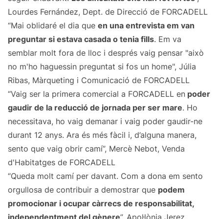
Lourdes Fernández, Dept. de Direcció de FORCADELL
“Mai oblidaré el dia que
en una entrevista em van
preguntar si estava casada o tenia fills
. Em va
semblar molt fora de lloc i després vaig pensar "això
no m'ho haguessin preguntat si fos un home", Júlia
Ribas, Màrqueting i Comunicació de FORCADELL
“Vaig ser la primera comercial a FORCADELL en
poder
gaudir de la reducció de jornada per ser mare
. Ho
necessitava, ho vaig demanar i vaig poder gaudir-ne
durant 12 anys. Ara és més fàcil i, d’alguna manera,
sento que vaig obrir camí”, Mercè Nebot, Venda
d'Habitatges de FORCADELL
“Queda molt camí per davant. Com a dona em sento
orgullosa de contribuir a demostrar que
podem
promocionar i ocupar càrrecs de responsabilitat,
independentment del gènere
”, Apol·lònia Jerez,