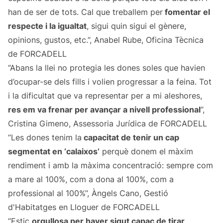
han de ser de tots. Cal que treballem per
fomentar el
respecte i la igualtat
, sigui quin sigui el gènere,
opinions, gustos, etc.”, Anabel Rube, Oficina Tècnica
de FORCADELL
“Abans la llei no protegia les dones soles que havien
d’ocupar-se dels fills i volien progressar a la feina. Tot
i la dificultat que va representar per a mi aleshores,
res em va frenar per avançar a nivell professional
”,
Cristina Gimeno, Assessoria Jurídica de FORCADELL
“Les dones tenim la
capacitat de tenir un cap
segmentat en ‘calaixos’
perquè donem el màxim
rendiment i amb la màxima concentració: sempre com
a mare al 100%, com a dona al 100%, com a
professional al 100%”, Àngels Cano, Gestió
d'Habitatges en Lloguer de FORCADELL
“Estic
orgullosa per haver sigut capaç de tirar