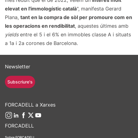
més reduït que el de 2022, veiem un
interès molt
elevat en l'immologístic català
", manifesta Gerard
Plana,
tant en la compra de sòl per promoure com en
les operacions en rendibilitat
, aquestes últimes amb
yields
entre el 5 i el 6% en immobles classe A i situats
a 1a i 2a corones de Barcelona.
Newsletter
Subscriure's
FORCADELL a Xarxes
FORCADELL
Sobre FORCADELL