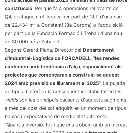
contractada el passat 2023 ha estat en naus de nova
construcció
. Pel que fa a operacions rellevants del
Q4, destaquem el lloguer per part de GLP d'una nau
de 22.434 m² a Constantí (3a Corona) o l'adquisició
per part de la Fundació Formació i Treball d'una nau
de 30.000 m² a Sabadell.
Segons Gerard Plana, Director del
Departament
d'Industrial-Logística de FORCADELL
, "
les rendes
continuen amb tendència a l'alça, especialment als
projectes que començaran a construir-se aquest
2024 amb previsió de lliurament el 2025
". La pujada
de tipus d'interès i la consegüent inestabilitat en les
yields
són les principals causants d'aquests augments,
a més del cost del sòl adquirit en un moment de tipus
baixos i expectatives de rendibilitat diferents.
"Quant a inversió, tot i que ens trobem amb un mercat