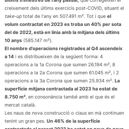
últims trimestres de l'any passat
, que corregeixen el
creixement dels últims exercicis post-COVID, situant el
take-up
total de l'any en 507.491 m². Tot i que
el
volum contractat en 2023 es troba un 40% per sota
del de 2022, està en línia amb la mitjana dels últims
10 anys
(585.147 m²).
El nombre d'operacions registrades al Q4 ascendeix
a 14
i es distribueixen de la següent forma: 4
operacions a la 1a Corona que sumen 26.194 m², 8
operacions a la 2a Corona que sumen 61.045 m², i 2
operacions a la 3a Corona que sumen 25.934 m².
La
superfície mitjana contractada al 2023 ha estat de
8.750 m²
, en consonància també amb el que és el
mercat català.
Les naus de nova construcció o claus en mà continuen
tenint un gran pes.
Un 46% de la superfície