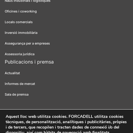
Naus industrials i logístiques
Oficines i coworking
Locals comercials
Inversió immobiliària
Assegurança per a empreses
Assessoria jurídica
Publicacions i premsa
Actualitat
Informes de mercat
Sala de premsa
Aquest lloc web utilitza cookies
. FORCADELL utilitza cookies
tècniques, de personalització, analítiques i publicitàries, pròpies
Forcadell 2026
Avís legal
Política de privacitat
Política de cookies
i de tercers, que recopilen i tracten dades de connexió i/o del
dispositiu, així com hàbits de navegació amb finalitats
Canal ètic
FORCADELL-AICAT 163 - Pl. Universitat, 3 - 08007