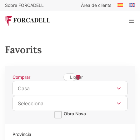
Sobre FORCADELL
Àrea de clients
Favorits
Tipus de cerca
Comprar
Llogar
Tipus de propietat
Casa
Subtipus de propietat
Selecciona
Obra Nova
Província