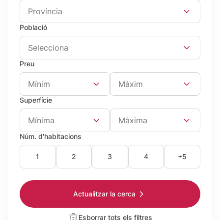
Província
Població
Selecciona
Preu
Preu Mínim
Preu Màxim
Mínim
Màxim
Superfície
Superfície mínima
Superfície Màxima
Mínima
Màxima
Núm. d'habitacions
1
2
3
4
+5
Actualitzar la cerca
Esborrar tots els filtres