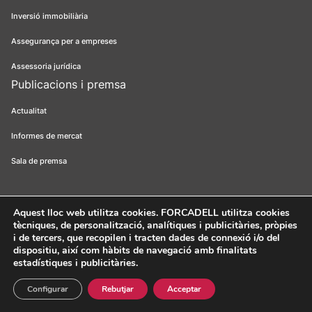
Inversió immobiliària
Assegurança per a empreses
Assessoria jurídica
Publicacions i premsa
Actualitat
Informes de mercat
Sala de premsa
Aquest lloc web utilitza cookies
. FORCADELL utilitza cookies
tècniques, de personalització, analítiques i publicitàries, pròpies
Forcadell 2026
Avís legal
Política de privacitat
Política de cookies
i de tercers, que recopilen i tracten dades de connexió i/o del
dispositiu, així com hàbits de navegació amb finalitats
Canal ètic
FORCADELL-AICAT 163 - Pl. Universitat, 3 - 08007
estadístiques i publicitàries.
Barcelona / 934 965 400
Web:
Evicron
Configurar
Rebutjar
Acceptar