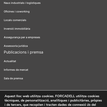
Naus industrials i logístiques
Oficines i coworking
Locals comercials
Inversió immobiliària
Assegurança per a empreses
Assessoria jurídica
Publicacions i premsa
Actualitat
Informes de mercat
Sala de premsa
Aquest lloc web utilitza cookies
. FORCADELL utilitza cookies
tècniques, de personalització, analítiques i publicitàries, pròpies
Forcadell 2026
Avís legal
Política de privacitat
Política de cookies
i de tercers, que recopilen i tracten dades de connexió i/o del