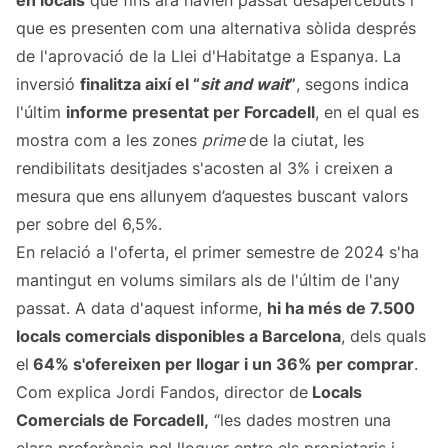
en locals
que fins ara havien passat desapercebuts i
que es presenten com una alternativa sòlida després
de l'aprovació de la Llei d'Habitatge a Espanya. La
inversió
finalitza així el “
sit and wait
”
, segons indica
l'últim
informe presentat per Forcadell
, en el qual es
mostra com a les zones
prime
de la ciutat, les
rendibilitats desitjades s'acosten al 3% i creixen a
mesura que ens allunyem d’aquestes buscant valors
per sobre del 6,5%.
En relació a l'oferta, el primer semestre de 2024 s'ha
mantingut en volums similars als de l'últim de l'any
passat. A data d'aquest informe,
hi ha més de 7.500
locals comercials disponibles a Barcelona
, dels quals
el
64% s'ofereixen per llogar i un 36% per comprar
.
Com explica Jordi Fandos, director de
Locals
Comercials de Forcadell
,
“les dades mostren una