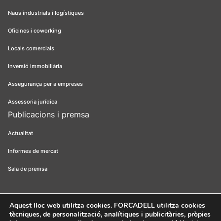
Naus industrials i logístiques
Oficines i coworking
Locals comercials
Inversió immobiliària
Assegurança per a empreses
Assessoria jurídica
Publicacions i premsa
Actualitat
Informes de mercat
Sala de premsa
Aquest lloc web utilitza cookies
. FORCADELL utilitza cookies
tècniques, de personalització, analítiques i publicitàries, pròpies
Forcadell 2026
Avís legal
Política de privacitat
Política de cookies