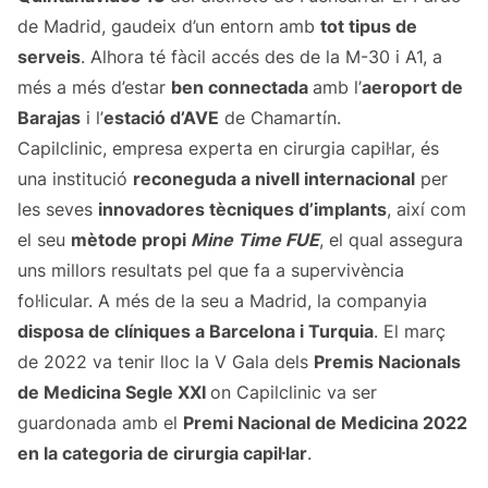
de Madrid, gaudeix d’un entorn amb
tot tipus de
serveis
. Alhora té fàcil accés des de la M-30 i A1, a
més a més d’estar
ben connectada
amb l’
aeroport de
Barajas
i l’
estació d’AVE
de Chamartín.
Capilclinic, empresa experta en cirurgia capil·lar, és
una institució
reconeguda a nivell internacional
per
les seves
innovadores tècniques d’implants
, així com
el seu
mètode propi
Mine Time FUE
, el qual assegura
uns millors resultats pel que fa a supervivència
fol·licular. A més de la seu a Madrid, la companyia
disposa de clíniques a Barcelona i Turquia
. El març
de 2022 va tenir lloc la V Gala dels
Premis Nacionals
de Medicina Segle XXI
on Capilclinic va ser
guardonada amb el
Premi Nacional de Medicina 2022
en la categoria de cirurgia capil·lar
.