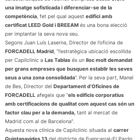
una imatge sofisticada i diferenciar-se de la
competència
, fet pel qual aquest
edifici amb
certificat LEED Gold i BREEAM
és una bona elecció
per implantar la seva nova seu.
Segons Juan Luís Laserna, Director de l’oficina de
FORCADELL Madrid
, “l’estratègica ubicació escollida
per Capilclinic a
Las Tablas
és un
lloc molt demandat
per grans empreses que busquen establir les seves
seus a una zona consolidada
”. Per la seva part, Manel
de Bes, Director del
Departament d’Oficines de
FORCADELL
afegeix que “
els edificis corporatius
amb certificacions de qualitat com aquest cas són un
factor clau per a la demanda,
tant al mercat de
Madrid com al de Barcelona”.
Aquesta nova clínica de Capilclinic situada al
carrer
Quintanavides 13
del districte de Fuencarral-El Pardo