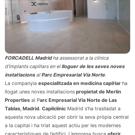
FORCADELL Madrid
ha assessorat a la clínica
d’implants capil·lars en el
lloguer de les seves noves
instal·lacions
al
Parc Empresarial Vía Norte
.
La companyia
especialitzada en medicina capil·lar
ha
llogat unes noves instal·lacions
propietat de Merlin
Properties
al P
arc Empresarial Vía Norte de Las
Tablas, Madrid
.
Capilclinic
Madrid s’ha traslladat a
aquesta nova ubicació per obrir la seva pròpia central
a la capital i ha triat aquest actiu per les modernes
característiques de l’edifici. L’empresa busca
oferir