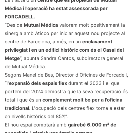
Es tracta d'un
centre que és propietat de Mutual
Médica i l'operació ha estat assessorada per
FORCADELL
.
“Des de
Mutual Médica
valorem molt positivament la
sinergia amb Aticco per iniciar aquest nou projecte al
centre de Barcelona, a més, en un
enclavament
privilegiat i en un edifici històric com és el Casal del
Metge
”, apunta Sandra Cantos, subdirectora general
de Mutual Médica.
Segons Manel de Bes, Director d'Oficines de Forcadell,
“l'
expansió dels espais flex
durant el 2023 i el que
portem del 2024 demostra que la seva recuperació és
total i que és un
complement molt bo per a l'oficina
tradicional
. L'ocupació dels centres flex torna a estar
en nivells històrics del 85%”.
El nou espai comptarà amb
gairebé 6.000 m² de