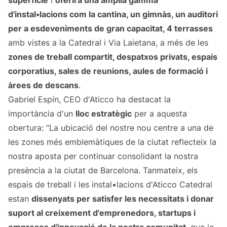
superfície
i
oferirà una àmplia gamma
d'instal•lacions com la cantina, un gimnàs, un auditori
per a esdeveniments de gran capacitat, 4 terrasses
amb vistes a la Catedral i Via Laietana, a més de les
zones de treball compartit, despatxos privats, espais
corporatius, sales de reunions, aules de formació i
àrees de descans
.
Gabriel Espín, CEO d'Aticco ha destacat la
importància d'un
lloc estratègic
per a aquesta
obertura: “La ubicació del nostre nou centre a una de
les zones més emblemàtiques de la ciutat reflecteix la
nostra aposta per continuar consolidant la nostra
presència a la ciutat de Barcelona. Tanmateix, els
espais de treball i les instal•lacions d'Aticco Catedral
estan
dissenyats per satisfer les necessitats i donar
suport al creixement d'emprenedors, startups i