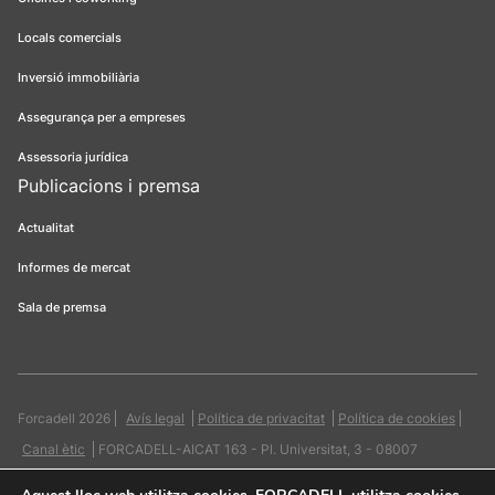
Locals comercials
Inversió immobiliària
Assegurança per a empreses
Assessoria jurídica
Publicacions i premsa
Actualitat
Informes de mercat
Sala de premsa
Forcadell 2026
Avís legal
Política de privacitat
Política de cookies
Canal ètic
FORCADELL-AICAT 163 - Pl. Universitat, 3 - 08007
Barcelona / 934 965 400
Web:
Evicron