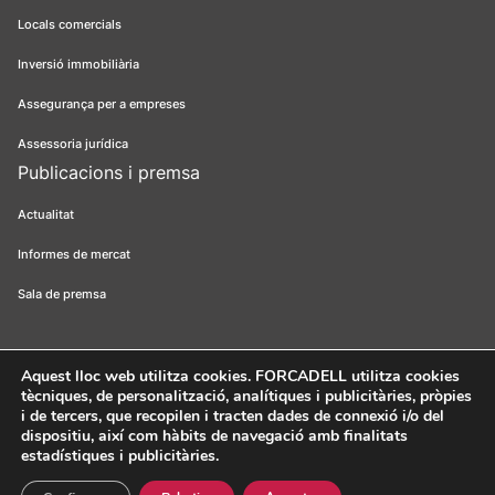
Locals comercials
Inversió immobiliària
Assegurança per a empreses
Assessoria jurídica
Publicacions i premsa
Actualitat
Informes de mercat
Sala de premsa
Aquest lloc web utilitza cookies
. FORCADELL utilitza cookies
tècniques, de personalització, analítiques i publicitàries, pròpies
Forcadell 2026
Avís legal
Política de privacitat
Política de cookies
i de tercers, que recopilen i tracten dades de connexió i/o del
dispositiu, així com hàbits de navegació amb finalitats
Canal ètic
FORCADELL-AICAT 163 - Pl. Universitat, 3 - 08007
estadístiques i publicitàries.
Barcelona / 934 965 400
Web:
Evicron