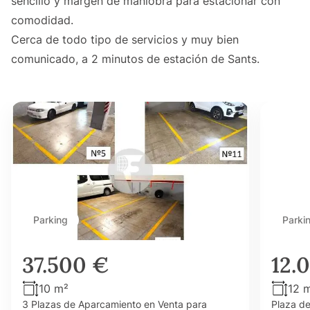
sencillo y margen de maniobra para estacionar con
comodidad.
Cerca de todo tipo de servicios y muy bien
comunicado, a 2 minutos de estación de Sants.
Parking
Parki
37.500 €
12.
10 m²
12 
3 Plazas de Aparcamiento en Venta para
Plaza d