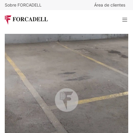
Sobre FORCADELL
Área de clientes
20.000
€
Plaza de parking de 25 m² en venta en la calle Rector
Triadó, en el barrio de Sants.
25 m²