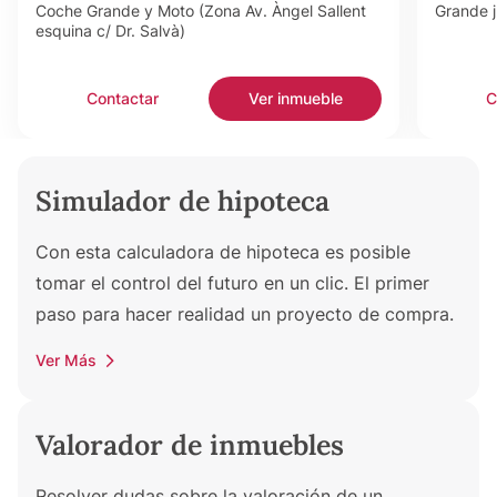
Coche Grande y Moto (Zona Av. Àngel Sallent
Grande j
esquina c/ Dr. Salvà)
Contactar
Ver inmueble
C
Simulador de hipoteca
Con esta calculadora de hipoteca es posible
tomar el control del futuro en un clic. El primer
paso para hacer realidad un proyecto de compra.
Ver Más
Valorador de inmuebles
Resolver dudas sobre la valoración de un