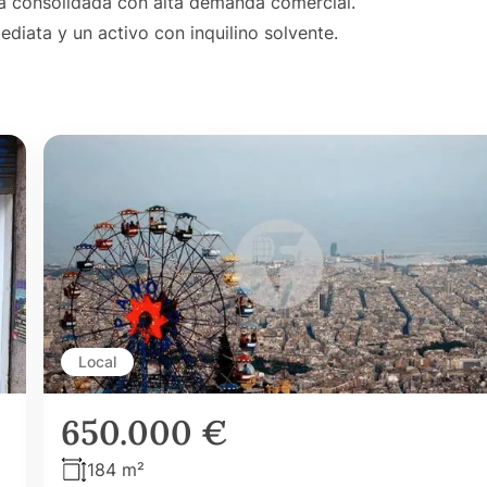
ona consolidada con alta demanda comercial.
ediata y un activo con inquilino solvente.
Local
650.000 €
184 m²