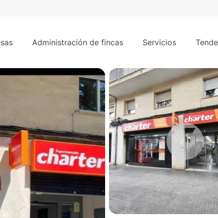
venta en Cornellà de Llobregat – 4% rentabilidad neta
sas
Administración de fincas
Servicios
Tende