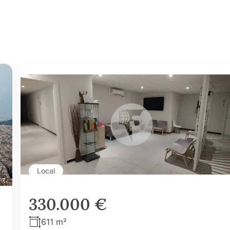
Local
330.000 €
611 m²