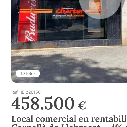
10 fotos
Ref.: IE-226150
458.500
€
Local comercial en rentabil