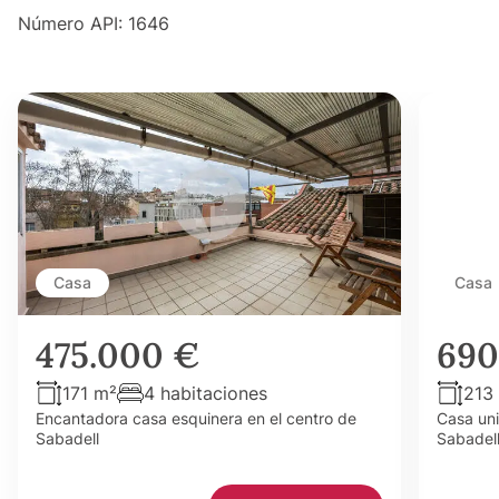
Número API: 1646
Casa
Casa
475.000 €
690
171 m²
4 habitaciones
213
Encantadora casa esquinera en el centro de
Casa uni
Sabadell
Sabadel