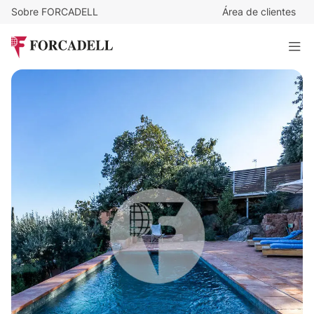
Sobre FORCADELL
Área de clientes
515.000
€
Descubre tu refugio soñado en Sant Feliu del Racó
304 m²
· 4 habitaciones