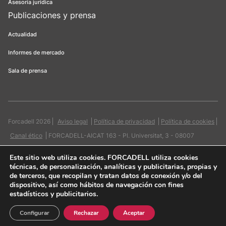
Asesoría jurídica
Publicaciones y prensa
Actualidad
Informes de mercado
Sala de prensa
Forcadell 2026
Aviso legal
Política de privacidad
Política de cookies
Canal ético
FORCADELL-AICAT 163 - Pl. Universitat, 3 - 08007
Barcelona / 934 965 400
Web:
Evicron
Este sitio web utiliza cookies
. FORCADELL utiliza cookies
técnicas, de personalización, analíticas y publicitarias, propias y
de terceros, que recopilan y tratan datos de conexión y/o del
dispositivo, así como hábitos de navegación con fines
estadísticos y publicitarios.
Quiero contactar
Configurar
Rechazar
Aceptar