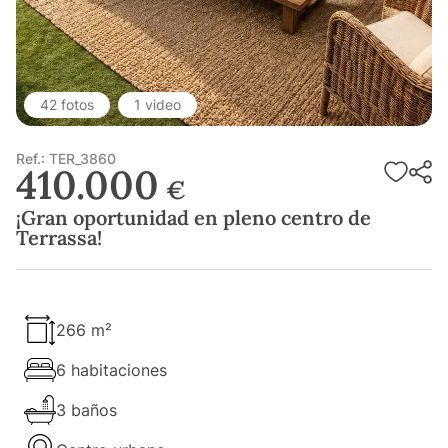
42 fotos
1 video
Ref.: TER_3860
410.000
€
¡Gran oportunidad en pleno centro de
Terrassa!
266 m²
6 habitaciones
3 baños