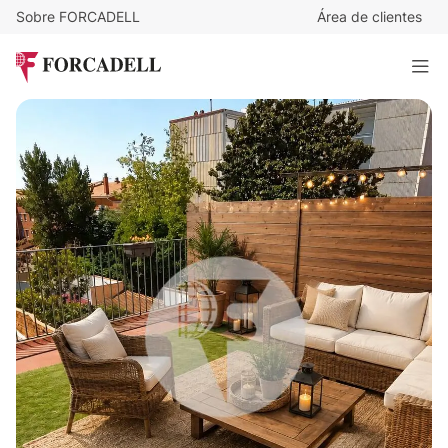
Sobre FORCADELL
Área de clientes
410.000
€
¡Gran oportunidad en pleno centro de Terrassa!
266 m²
· 6 habitaciones