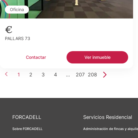
Oficina
€
PALLARS 73
Contactar
Ver inmueble
1
2
3
4
…
207
208
FORCADELL
Servicios Residencial
Sobre FORCADELL
Administración de fincas y alquil