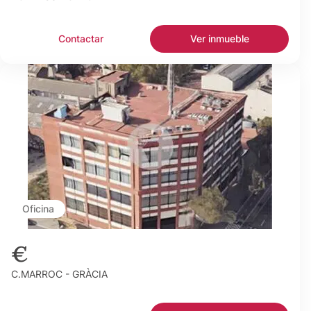
Contactar
Ver inmueble
Oficina
€
C.MARROC - GRÀCIA