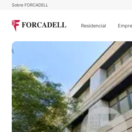
Sobre FORCADELL
2.023,66
€
6.500.
/m²
MERCADERS - CIUTAT VELLA
Residencial
Empre