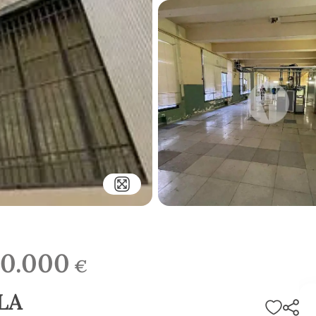
00.000
€
LA