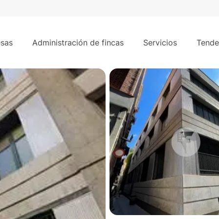
000
€
3.212 m²
sas
Administración de fincas
Servicios
Tende