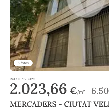
5 fotos
Ref.: IE-226923
2.023,66
€
6.5
/m²
MERCADERS - CIUTAT VEL