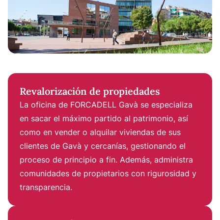
Revalorización de propiedades
La oficina de FORCADELL Gavà se especializa
en sacar el máximo partido al patrimonio, así
como en vender o alquilar viviendas de sus
clientes de Gavà y cercanías, gestionando el
proceso de principio a fin. Además, administra
comunidades de propietarios con rigurosidad y
transparencia.