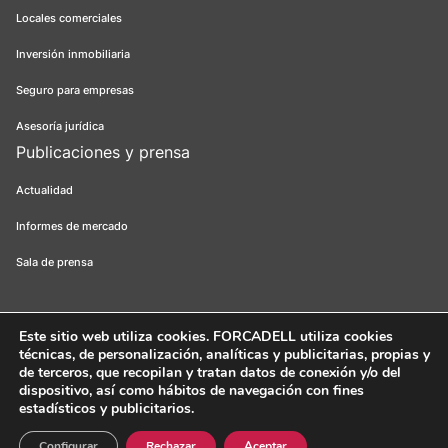
Locales comerciales
Inversión inmobiliaria
Seguro para empresas
Asesoría jurídica
Publicaciones y prensa
Actualidad
Informes de mercado
Sala de prensa
Este sitio web utiliza cookies
. FORCADELL utiliza cookies
técnicas, de personalización, analíticas y publicitarias, propias y
Forcadell 2026
Aviso legal
Política de privacidad
Política de cookies
de terceros, que recopilan y tratan datos de conexión y/o del
dispositivo, así como hábitos de navegación con fines
Canal ético
FORCADELL-AICAT 163 - Pl. Universitat, 3 - 08007
estadísticos y publicitarios.
Barcelona / 934 965 400
Web:
Evicron
Configurar
Rechazar
Aceptar