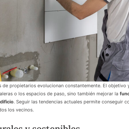
de propietarios evolucionan constantemente. El objetivo y
scaleras o los espacios de paso, sino también mejorar la
fun
dificio
. Seguir las tendencias actuales permite conseguir
os los vecinos.
rales y sostenibles