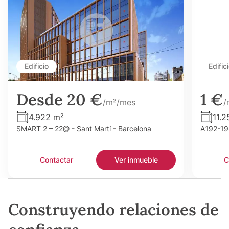
Edificio
Edific
Desde 20 €
1 €
/m²/mes
/
4.922 m²
11.2
SMART 2 – 22@ - Sant Martí - Barcelona
A192-198
Contactar
Ver inmueble
C
Construyendo relaciones de