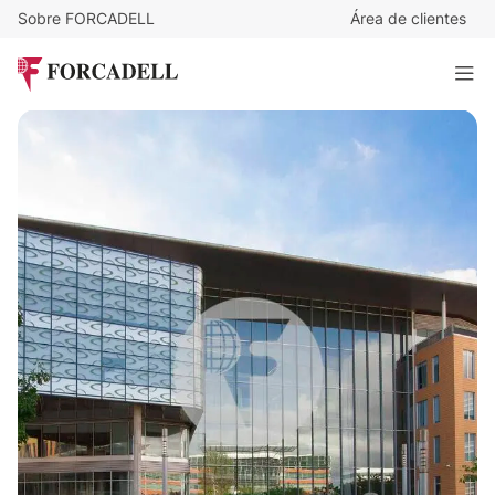
Sobre FORCADELL
Área de clientes
Desde
15,5
€
/m²/mes
WTC ALMEDA PARK_ EDIFICIO 6
7.553 m²