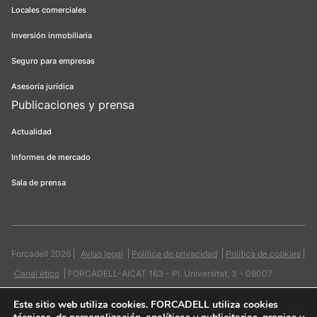
Locales comerciales
Inversión inmobiliaria
Seguro para empresas
Asesoría jurídica
Publicaciones y prensa
Actualidad
Informes de mercado
Sala de prensa
Forcadell 2026
Aviso legal
Política de privacidad
Política de cookies
Canal ético
FORCADELL-AICAT 163 - Pl. Universitat, 3 - 08007
Barcelona / 934 965 400
Web:
Evicron
Este sitio web utiliza cookies
. FORCADELL utiliza cookies