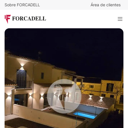
Sobre FORCADELL
Área de clientes
1.150.000
€
Vivienda unifamiliar con piscina y jardín en Alaró
160 m²
· 3 habitaciones